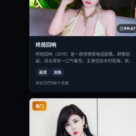
99:47
终局回响
终局回响（2015）是一部惊悚类电视剧集，群像刻
画，适合周末一口气看完。主演包括木村拓哉、凯特·
布兰切特、安雅·泰勒-乔伊等，导演为雷德利·斯科
高清
流畅
特。
12万
138个月前
热门