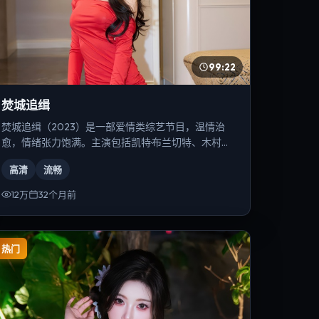
99:22
焚城追缉
焚城追缉（2023）是一部爱情类综艺节目，温情治
愈，情绪张力饱满。主演包括凯特·布兰切特、木村拓
哉、安雅·泰勒-乔伊等，导演为史蒂文·斯皮尔伯格。
高清
流畅
12万
32个月前
热门