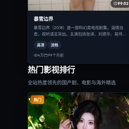
99:52
暴雪边界
暴雪边界（2018）是一部科幻类电视剧集，温情治
愈，视听语言突出。主演包括张译、刘德华、易烊千
玺等，导演为郭帆。
高清
流畅
4万
99个月前
热门影视排行
全站热度领先的国产剧、电影与海外精选
热门