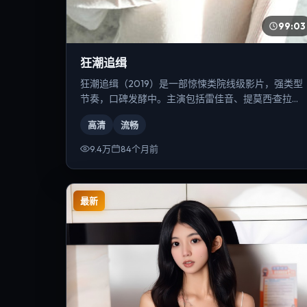
99:03
狂潮追缉
狂潮追缉（2019）是一部惊悚类院线级影片，强类型
节奏，口碑发酵中。主演包括雷佳音、提莫西·查拉
梅、汤唯等，导演为李安。
高清
流畅
9.4万
84个月前
最新