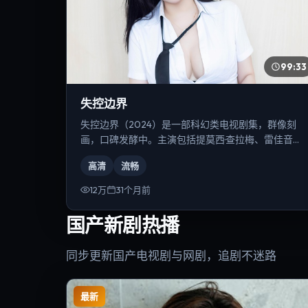
99:33
失控边界
失控边界（2024）是一部科幻类电视剧集，群像刻
画，口碑发酵中。主演包括提莫西·查拉梅、雷佳音、
马东锡等，导演为克里斯托弗·诺兰。
高清
流畅
12万
31个月前
国产新剧热播
同步更新国产电视剧与网剧，追剧不迷路
最新