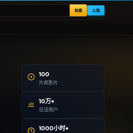
检索
入场
100
片库影片
10万+
日活用户
1000小时+