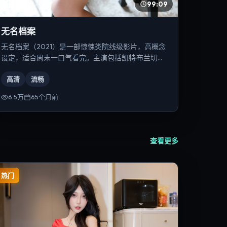
99:09
无名档案
无名档案（2021）是一部惊悚类院线级影片，高概念
设定，适合周末一口气看完。主演包括凯特·布兰切
特、弗洛伦丝·皮尤、章子怡等，导演为宁浩。
高清
流畅
6.5万
65个月前
查看更多
热门