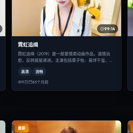
99:14
霓虹追缉
霓虹追缉（2019）是一部爱情类动画作品，温情治
愈，反转层层递进。主演包括章子怡、易烊千玺、黄
渤等，导演为徐克。
高清
流畅
11万
83个月前
最新