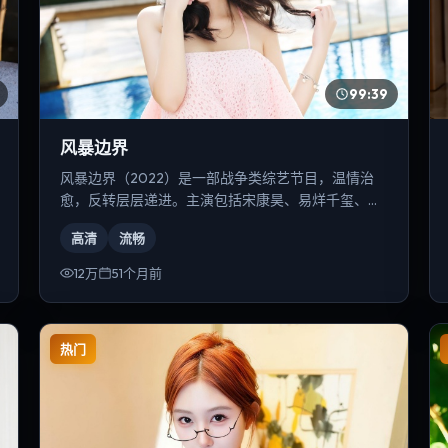
99:39
风暴边界
风暴边界（2022）是一部战争类综艺节目，温情治
愈，反转层层递进。主演包括宋康昊、易烊千玺、提
莫西·查拉梅等，导演为是枝裕和。
高清
流畅
12万
51个月前
热门