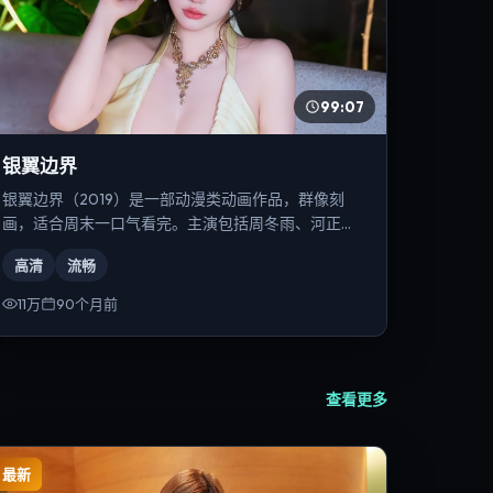
99:07
银翼边界
银翼边界（2019）是一部动漫类动画作品，群像刻
画，适合周末一口气看完。主演包括周冬雨、河正
宇、张译等，导演为贾樟柯。
高清
流畅
11万
90个月前
查看更多
最新